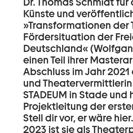
Dr. Thomas Schmidt für
Künste und veröffentlich
»Transformationen der 
Fördersituation der Fre
Deutschland« (Wolfgang
einen Teil ihrer Mastera
Abschluss im Jahr 2021 a
und Theatervermittlerin
STADEUM in Stade und ha
Projektleitung der erst
Stell dir vor, er wäre h
2023 ist sie als Theat