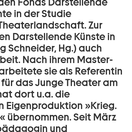
 den Fonds Darstellende
te in der Studie
Theaterlandschaft. Zur
ien Darstellende Künste in
 Schneider, Hg.) auch
rbeit. Nach ihrem Master-
rbeitete sie als Referentin
 für das Junge Theater am
t dort u.a. die
en Eigenproduktion »Krieg.
ier.« übernommen. Seit März
erpädagogin und