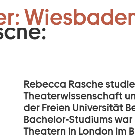
& Vermittlung
Zum Footer springen
er: Wiesbaden
sche:
Rebecca Rasche studie
Theaterwissenschaft un
der Freien Universität B
Bachelor-Studiums war 
Theatern in London im B