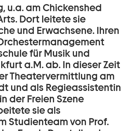
, u.a. am Chickenshed
ts. Dort leitete sie
che und Erwachsene. Ihren
d Orchestermanagement
schule für Musik und
furt a.M. ab. In dieser Zeit
 der Theatervermittlung am
t und als Regieassistentin
in der Freien Szene
eitete sie als
im Studienteam von Prof.