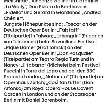
Melisande“, Vincenzo Gellner in Catalanis
„La Wally“, Don Pizarro in Beethovens
„Fidelio“ und Gerard in Giordanos „Andrea
Chénier“.
Jüngste Höhepunkte sind: „Tosca“ an der
Deutschen Oper Berlin; „Falstaff“
(Titelpartie) in Taiwan; „Lohengrin“ (Friedrich
von Telramund) beim Savonlinna Festival;
„Pique Dame“ (Graf Tomski) an der
Deutschen Oper Berlin; „Don Pasquale“
(Titelpartie) am Teatro Regio Turin und in
Nancy; „Il tabarro“ (Michele) beim Festival
Puccini in Torre del Lago und bei den BBC
Proms in London; „Nabucco“ (Titelpartie) am
Opernhaus Zürich; „Così fan tutte“ (Don
Alfonso) am Royal Opera House Covent
Garden in London und an der Staatsoper
Berlin mit Daniel Barenboim.