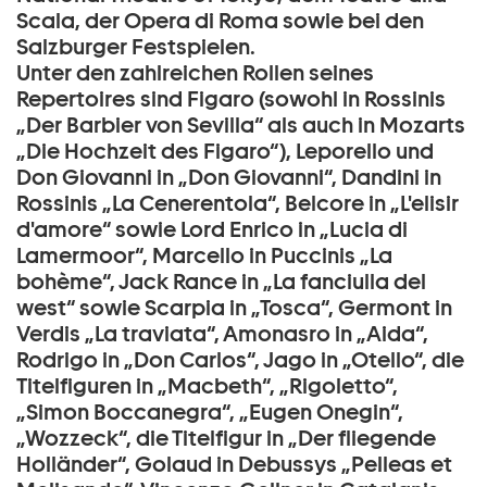
Scala, der Opera di Roma sowie bei den
Salzburger Festspielen.
Unter den zahlreichen Rollen seines
Repertoires sind Figaro (sowohl in Rossinis
„Der Barbier von Sevilla“ als auch in Mozarts
„Die Hochzeit des Figaro“), Leporello und
Don Giovanni in „Don Giovanni“, Dandini in
Rossinis „La Cenerentola“, Belcore in „L'elisir
d'amore“ sowie Lord Enrico in „Lucia di
Lamermoor“, Marcello in Puccinis „La
bohème“, Jack Rance in „La fanciulla del
west“ sowie Scarpia in „Tosca“, Germont in
Verdis „La traviata“, Amonasro in „Aida“,
Rodrigo in „Don Carlos“, Jago in „Otello“, die
Titelfiguren in „Macbeth“, „Rigoletto“,
„Simon Boccanegra“, „Eugen Onegin“,
„Wozzeck“, die Titelfigur in „Der fliegende
Holländer“, Golaud in Debussys „Pelleas et