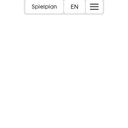
Foto: Manuel Osterholt
EN
Spielplan
12+
Dauer:
1 Std. 40 Min.
Sprache:
Englisch mit deutschen Übertiteln
Inhalt:
Die Star-Choreografin Constanza Macras
schafft eine fesselnde Performance