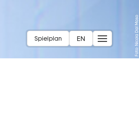
Foto: Nicola Dal Maso
EN
Spielplan
Eine Hommage an die Blütezeit der Canzone
napoletana
Dauer:
2 Stunden, eine Pause
Sprache:
in italienischer Sprache
Inhalt: