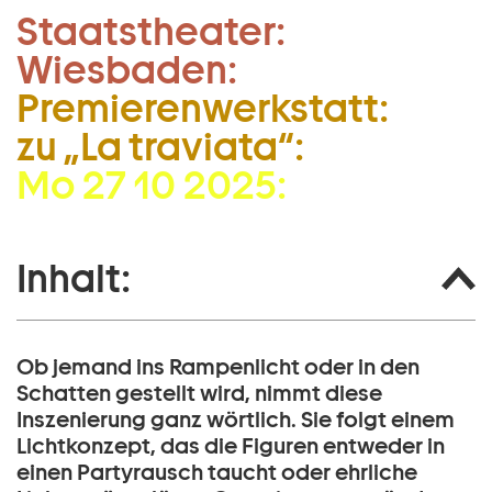
Staatstheater:
Zum Hauptinhalt springen
Wiesbaden:
Zum Footer springen
Premierenwerkstatt:
zu „La traviata“:
Mo 27 10 2025:
Inhalt:
Ob jemand ins Rampenlicht oder in den
Schatten gestellt wird, nimmt diese
Inszenierung ganz wörtlich. Sie folgt einem
Lichtkonzept, das die Figuren entweder in
einen Partyrausch taucht oder ehrliche