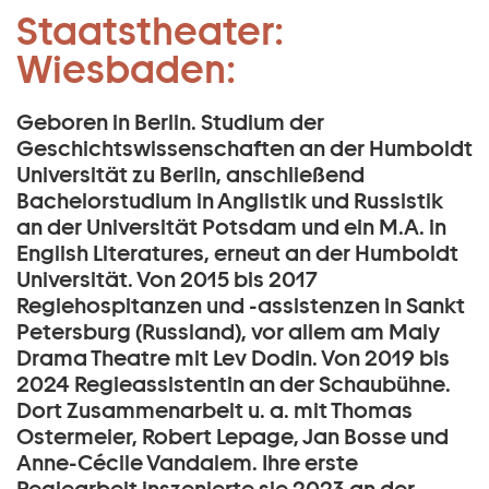
Regie:
Staatstheater:
Zum Hauptinhalt springen
Amalia Starikow:
Wiesbaden:
Zum Footer springen
Geboren in Berlin. Studium der
Geschichtswissenschaften an der Humboldt
Universität zu Berlin, anschließend
Bachelorstudium in Anglistik und Russistik
an der Universität Potsdam und ein M.A. in
English Literatures, erneut an der Humboldt
Universität. Von 2015 bis 2017
Regiehospitanzen und -assistenzen in Sankt
Petersburg (Russland), vor allem am Maly
Drama Theatre mit Lev Dodin. Von 2019 bis
2024 Regieassistentin an der Schaubühne.
Dort Zusammenarbeit u. a. mit Thomas
Ostermeier, Robert Lepage, Jan Bosse und
Anne-Cécile Vandalem. Ihre erste