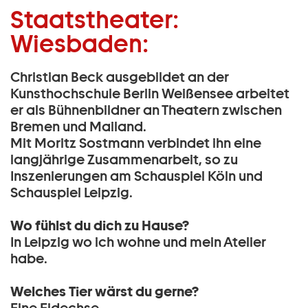
Bühne:
Staatstheater:
Zum Hauptinhalt springen
Christian Beck:
Wiesbaden:
Zum Footer springen
Christian Beck ausgebildet an der
Kunsthochschule Berlin Weißensee arbeitet
er als Bühnenbildner an Theatern zwischen
Bremen und Mailand.
Mit Moritz Sostmann verbindet ihn eine
langjährige Zusammenarbeit, so zu
Inszenierungen am Schauspiel Köln und
Schauspiel Leipzig.
Wo fühlst du dich zu Hause?
In Leipzig wo ich wohne und mein Atelier
habe.
Welches Tier wärst du gerne?