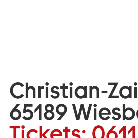
Christian-Za
65189 Wies
Tickets:
0611