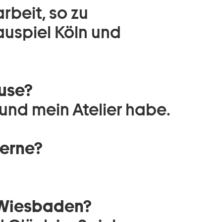
beit, so zu
uspiel Köln und
ause?
 und mein Atelier habe.
gerne?
 Wiesbaden?