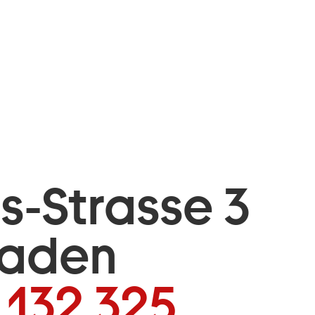
is-Strasse 3
baden
 132 325