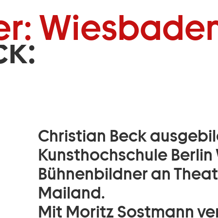
Zum Footer springen
er: Wiesbaden
ck:
Christian Beck ausgebil
Kunsthochschule Berlin 
Bühnenbildner an Thea
Mailand.
Mit Moritz Sostmann ver