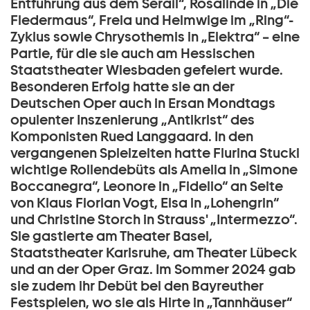
Entführung aus dem Serail“, Rosalinde in „Die
Fledermaus“, Freia und Helmwige im „Ring“-
Zyklus sowie Chrysothemis in „Elektra“ – eine
Partie, für die sie auch am Hessischen
Staatstheater Wiesbaden gefeiert wurde.
Besonderen Erfolg hatte sie an der
Deutschen Oper auch in Ersan Mondtags
opulenter Inszenierung „Antikrist“ des
Komponisten Rued Langgaard. In den
vergangenen Spielzeiten hatte Flurina Stucki
wichtige Rollendebüts als Amelia in „Simone
Boccanegra“, Leonore in „Fidelio“ an Seite
von Klaus Florian Vogt, Elsa in „Lohengrin“
und Christine Storch in Strauss' „Intermezzo“.
Sie gastierte am Theater Basel,
Staatstheater Karlsruhe, am Theater Lübeck
und an der Oper Graz. Im Sommer 2024 gab
sie zudem ihr Debüt bei den Bayreuther
Festspielen, wo sie als Hirte in „Tannhäuser“