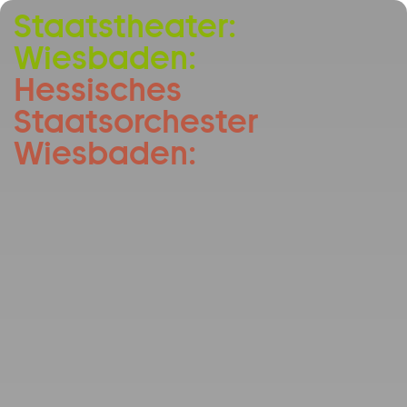
Staatstheater:
Zum Hauptinhalt springen
Wiesbaden:
Zum Footer springen
Hessisches
Staatsorchester
Wiesbaden: