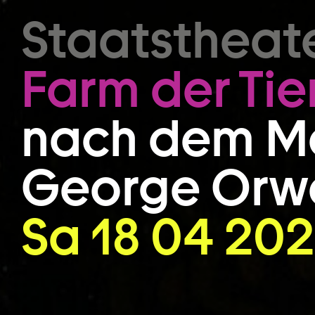
Zum Hauptinhalt springen
Staatstheat
Farm der Tie
nach dem M
George Orwe
Sa 18 04 202