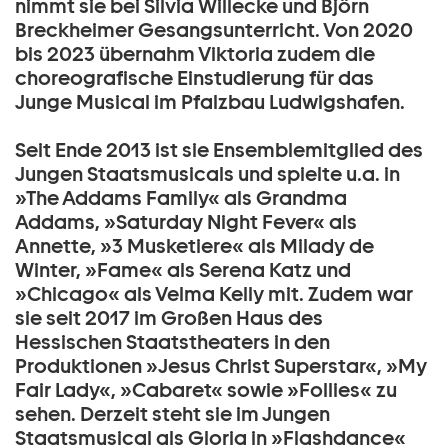
nimmt sie bei Silvia Willecke und Björn
Breckheimer Gesangsunterricht. Von 2020
bis 2023 übernahm Viktoria zudem die
choreografische Einstudierung für das
Junge Musical im Pfalzbau Ludwigshafen.
Seit Ende 2013 ist sie Ensemblemitglied des
Jungen Staatsmusicals und spielte u.a. in
»The Addams Family« als Grandma
Addams, »Saturday Night Fever« als
Annette, »3 Musketiere« als Milady de
Winter, »Fame« als Serena Katz und
»Chicago« als Velma Kelly mit. Zudem war
sie seit 2017 im Großen Haus des
Hessischen Staatstheaters in den
Produktionen »Jesus Christ Superstar«, »My
Fair Lady«, »Cabaret« sowie »Follies« zu
sehen. Derzeit steht sie im Jungen
Staatsmusical als Gloria in »Flashdance«