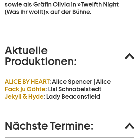
sowie als Gräfin Olivia in »Twelfth Night
(Was ihr wollt)« auf der Bühne.
Aktuelle
Produktionen:
ALICE BY HEART
:
Alice Spencer | Alice
Fack ju Göhte
:
Lisi Schnabelstedt
Jekyll & Hyde
:
Lady Beaconsfield
Nächste Termine: