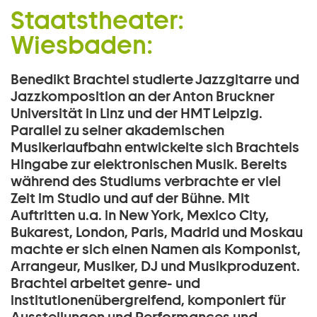
Musik/Komposition:
Staatstheater:
Zum Hauptinhalt springen
Benedikt Brachtel:
Wiesbaden:
Zum Footer springen
Benedikt Brachtel studierte Jazzgitarre und
Jazzkomposition an der Anton Bruckner
Universität in Linz und der HMT Leipzig.
Parallel zu seiner akademischen
Musikerlaufbahn entwickelte sich Brachtels
Hingabe zur elektronischen Musik. Bereits
während des Studiums verbrachte er viel
Zeit im Studio und auf der Bühne. Mit
Auftritten u.a. in New York, Mexico City,
Bukarest, London, Paris, Madrid und Moskau
machte er sich einen Namen als Komponist,
Arrangeur, Musiker, DJ und Musikproduzent.
Brachtel arbeitet genre- und
institutionenübergreifend, komponiert für