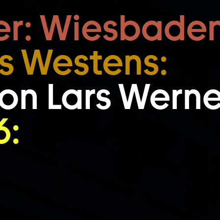
Zum Footer springen
er: Wiesbaden
s Westens:
on Lars Werne
6: