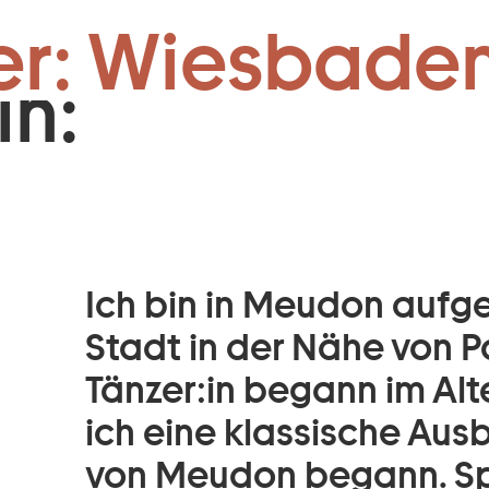
Zum Footer springen
er: Wiesbaden
in:
Ich bin in Meudon aufg
Stadt in der Nähe von Pa
Tänzer:in begann im Alte
ich eine klassische Au
von Meudon begann. Spä