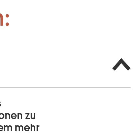
:
s
ionen zu
lem mehr