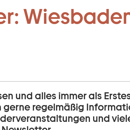
Zum Footer springen
er: Wiesbaden
en und alles immer als Erste
n gerne regelmäßig Informat
nderveranstaltungen und vie
 Newsletter.