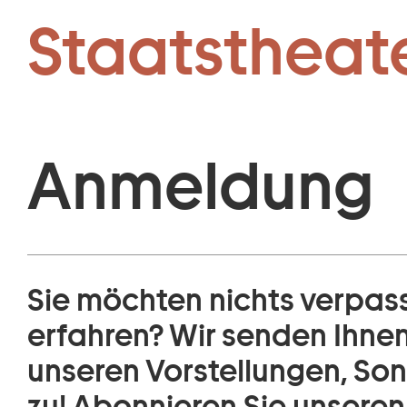
Newsletter:
Zum Hauptinhalt springen
Staatstheat
Anmeldung
Sie möchten nichts verpass
erfahren? Wir senden Ihne
unseren Vorstellungen, So
zu! Abonnieren Sie unseren