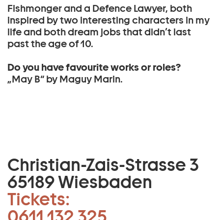
Fishmonger and a Defence Lawyer, both
inspired by two interesting characters in my
life and both dream jobs that didn’t last
past the age of 10.
Do you have favourite works or roles?
„May B“ by Maguy Marin.
Christian-Zais-Strasse 3
65189 Wiesbaden
Tickets:
0611 132 325