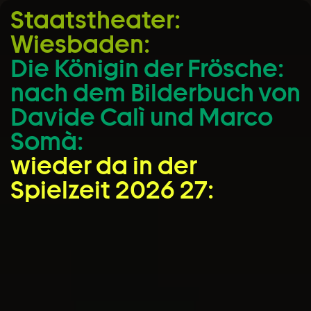
Staatstheater:
Zum Hauptinhalt springen
Wiesbaden:
Zum Footer springen
Die Königin der Frösche:
nach dem Bilderbuch von
Davide Calì und Marco
Somà:
wieder da in der
Spielzeit 2026 27: