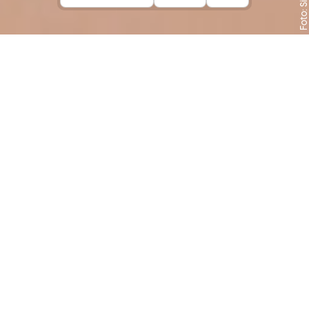
Inhalt:
Cantos des polnischen Choreografen
Maciej Kuźmiński ist eine Neukreation zur
Musik von Simeon ten Holts
minimalistischem Meisterwerk Canto
Ostinato.
Die zwischen 1976 und 1979 entwickelte
Komposition des Niederländers ten Holt ist
einzigartig durch seine offene Struktur, die
den Interpret:innen große Freiheiten in
Bezug auf Dauer, Dynamik und
Instrumentierung lässt. Cantos entfaltet sich