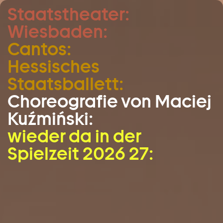
Staatstheater:
Zum Hauptinhalt springen
Wiesbaden:
Zum Footer springen
Cantos:
Hessisches
Staatsballett:
Choreografie von Maciej
Kuźmiński:
wieder da in der
Spielzeit 2026 27: