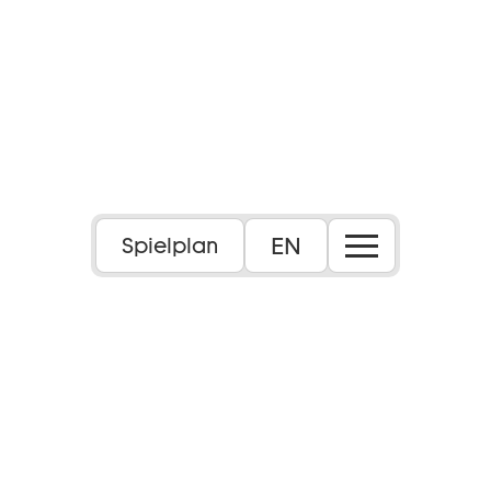
Foto: Maximilian Borchardt
EN
Spielplan
Inszenierung: Mikheil Charkviani
Dauer:
ca. 1 Std., 55 Min., keine Pause