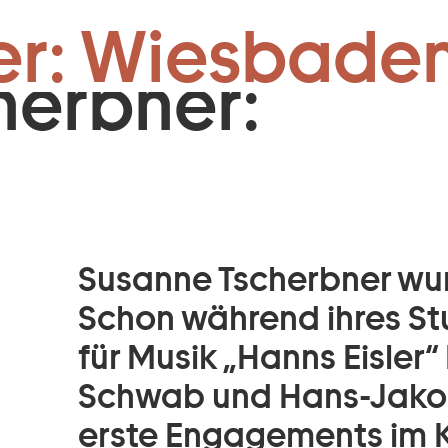
Zum Footer springen
er: Wiesbaden
herbner:
Susanne Tscherbner wurd
Schon während ihres St
für Musik „Hanns Eisler“ 
Schwab und Hans-Jakob 
erste Engagements im 